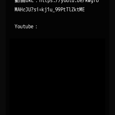
動画URL：https://youtu.be/Rwgf6
MAHcJU?si=kj1u_99PtTlZktME
Youtube：